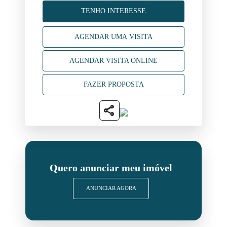
TENHO INTERESSE
AGENDAR UMA VISITA
AGENDAR VISITA ONLINE
FAZER PROPOSTA
share
Quero anunciar meu imóvel
ANUNCIAR AGORA