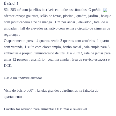
É sério!!!
São 283 m² com janelões incríveis em todos os cômodos. O prédio
oferece espaço gourmet, salão de festas, piscina , quadra, jardim , bosque
com jabuticabeira e pé de manga . Um por andar , elevador , total de 4
unidades , hall do elevador privativo com senha e circuito de câmeras de
segurança .
O apartamento possui 4 quartos sendo 3 quartos com armários, 1 quarto
com varanda, 1 suíte com closet amplo, banho social , sala ampla para 3
ambientes e projeto luminotécnico de uns 50 a 70 m2, sala de jantar para
umas 12 pessoas , escritório , cozinha ampla , área de serviço espaçosa e
DCE.
Gás e luz individualizados .
Vista do bairro 360° . Janelas grandes . Jardineiras na faixada do
apartamento .
Lavabo foi retirado para aumentar DCE mas é reversível .